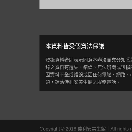
本資料皆受個資法保護
登錄資料者即表示同意本辦法並充分知悉
錄之資料有遺失、錯誤、無法辨識或毀損
因資料不全或錯誤或因任何電腦、網路、e
題，請洽佳利安美生館之服務電話。
Copyright
©
2018 佳利安美生館｜All rights r