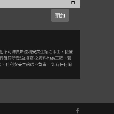
其他不可歸責於佳利安美生館之事由，使登
行確認所登錄(填寫)之資料均為正確，若
者，佳利安美生館恕不負責。 如有任何問