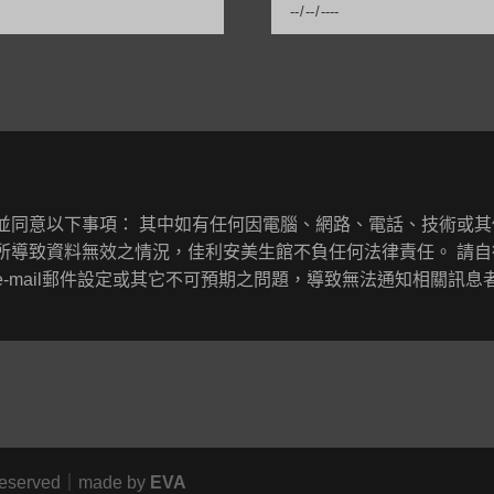
並同意以下事項： 其中如有任何因電腦、網路、電話、技術或
所導致資料無效之情況，佳利安美生館不負任何法律責任。 請自
-mail郵件設定或其它不可預期之問題，導致無法通知相關訊息
eserved｜made by
EVA