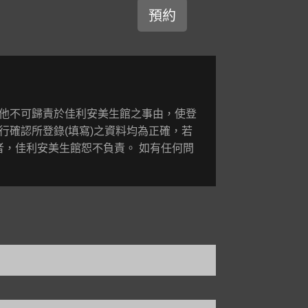
其他不可歸責於佳利安美生館之事由，使登
行確認所登錄(填寫)之資料均為正確，若
者，佳利安美生館恕不負責。 如有任何問