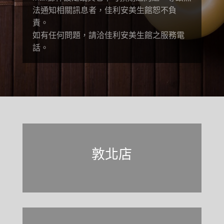
法通知相關訊息者，佳利安美生館恕不負
責。
如有任何問題，請洽佳利安美生館之服務電
話。
Click Here
敦北店
Click Here