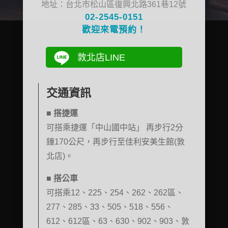
地址：台北市松山區復興北路361巷12號
02-2545-0151
歡迎來電預約！
敦北店LINE
交通資訊
■
搭捷運
可搭乘捷運「中山國中站」 再步行2分
鐘170公尺，再步行至佳利安美生館(敦
北店)。
■
搭公車
可搭乘12、225、254、262、262區、
277、285、33、505、518、556、
612、612區、63、630、902、903、敦