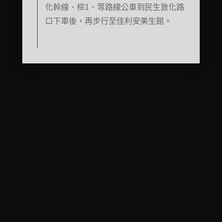
化幹線、棕1、等路線公車到民生敦化路
口下車後，再步行至佳利安美生館。