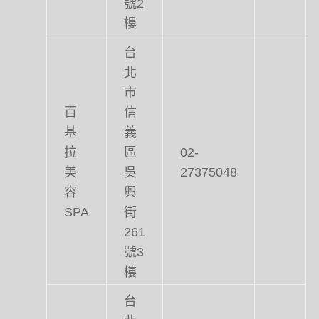
號2
樓
台
北
市
百
信
基
義
拉
區
02-
美
吳
27375048
容
興
SPA
街
261
號3
樓
台
北