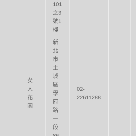
101
之3
號1
樓
新
北
市
土
城
女
區
人
02-
學
花
22611288
府
園
路
一
段
86