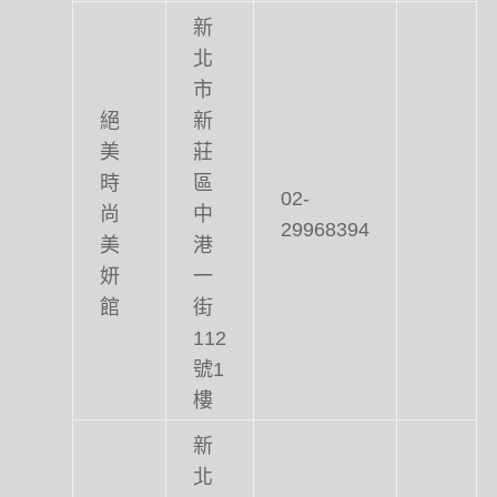
新
北
市
絕
新
美
莊
時
區
02-
尚
中
29968394
美
港
妍
一
館
街
112
號1
樓
新
北