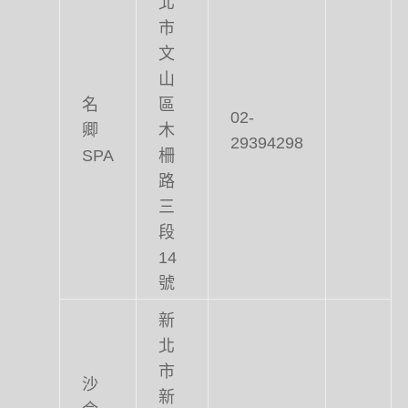
市
文
山
名
區
02-
卿
木
29394298
SPA
柵
路
三
段
14
號
新
北
市
沙
新
侖