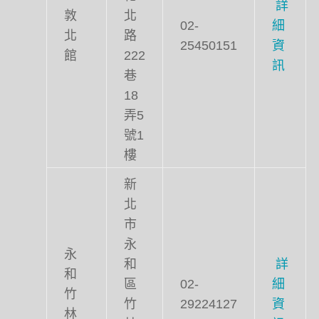
詳
敦
北
02-
細
北
路
25450151
資
館
222
訊
巷
18
弄5
號1
樓
新
北
市
永
永
和
詳
和
區
02-
細
竹
竹
29224127
資
林