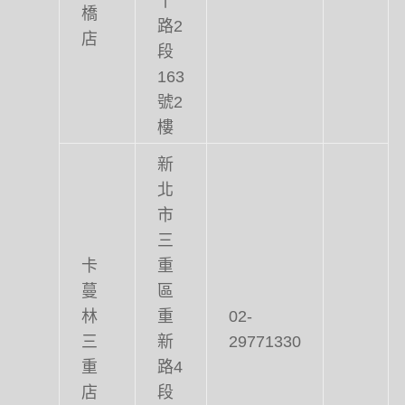
橋
路2
店
段
163
號2
樓
新
北
市
三
卡
重
蔓
區
林
重
02-
三
新
29771330
重
路4
店
段