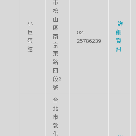
市
松
山
小
詳
區
巨
02-
細
南
蛋
25786239
資
京
館
訊
東
路
四
段2
號
台
北
市
敦
化