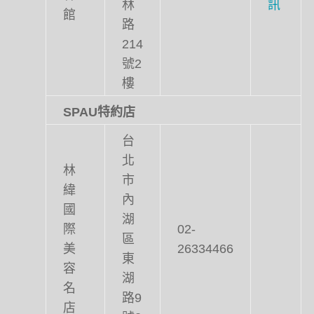
林
訊
館
路
214
號2
樓
SPAU
特約店
台
北
林
市
緯
內
國
湖
際
02-
區
美
26334466
東
容
湖
名
路9
店