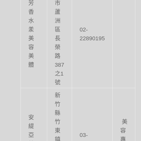
芳
市
香
蘆
水
洲
羕
區
02-
美
長
22890195
容
榮
美
路
體
387
之1
號
新
竹
縣
安
竹
美
緹
東
容
亞
03-
鎮
專