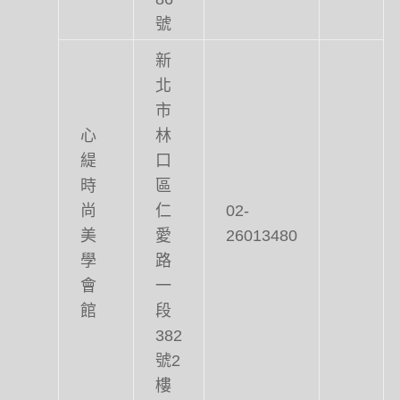
號
新
北
市
心
林
緹
口
時
區
尚
仁
02-
美
愛
26013480
學
路
會
一
館
段
382
號2
樓