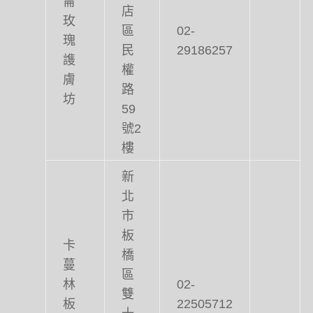
店
玫
區
02-
瑰
民
29186257
謢
權
膚
路
坊
59
號2
樓
新
北
市
板
卡
橋
蔓
區
林
02-
雙
板
22505712
十