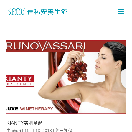
KIANTY美肌童顏
由
chari
|
11 月 13, 2018
|
經典課程