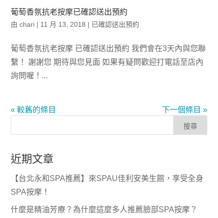
葡萄香氛抗老按摩已確認送出預約
由
chari
|
11 月 13, 2018
|
已確認送出預約
葡萄香氛抗老按摩 已確認送出預約 我們會在3天內與您聯
繫！ 謝謝您 期待與您見面 如果有疑問歡迎打電話至店內
詢問喔！...
« 較舊的條目
下一個條目 »
近期文章
【台北永和SPA推薦】來SPAU佳利安美生館，享受全身
SPA按摩！
什麼是精油芳療？為什麼這麼多人推薦臉部SPA按摩？