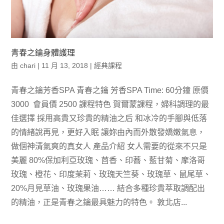
青春之鑰身體護理
由
chari
|
11 月 13, 2018
|
經典課程
青春之鑰芳香SPA 青春之鑰 芳香SPA Time: 60分鐘 原價
3000 會員價 2500 課程特色 賀爾蒙課程，婦科調理的最
佳選擇 採用高貴又珍貴的精油之后 和冰冷的手腳與低落
的情緒說再見，更好入眠 讓妳由內而外散發嬌嫩氣息，
做個神清氣爽的真女人 產品介紹 女人需要的從來不只是
美麗 80%保加利亞玫瑰、茴香、印蕎、藍甘菊、摩洛哥
玫瑰、橙花、印度茉莉、玫瑰天竺葵、玫瑰草、鼠尾草、
20%月見草油、玫瑰果油…… 結合多種珍貴萃取調配出
的精油，正是青春之鑰最具魅力的特色。 敦北店...